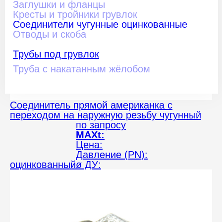
Заглушки и фланцы
Кресты и тройники грувлок
Соединители чугунные оцинкованные
Отводы и скоба
Трубы под грувлок
Труба с накатанным жёлобом
Соединитель прямой американка с
переходом на наружную резьбу чугунный
по запросу
MAXt:
Цена:
Давление (PN):
оцинкованный
ø ДУ: