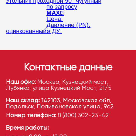
Угольник проходной 90° чугунный
по запросу
MAXt:
Цена:
Давление (PN):
оцинкованный
ø ДУ:
Контактные данные
Наш офис:
Москва, Кузнецкий мост,
Лубянка, улица Кузнецкий Мост, 21/5
Наш склад:
142103, Московская обл,
Подольск, Поливановская улица, 9с2
Номер телефона:
8 (800) 302-23-42
Время работы: