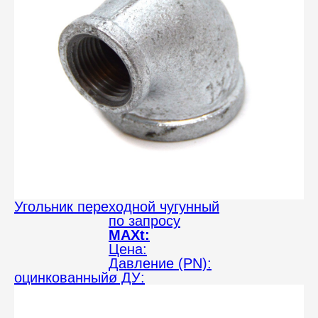
Угольник переходной чугунный
по запросу
MAXt:
Цена:
Давление (PN):
оцинкованный
ø ДУ: