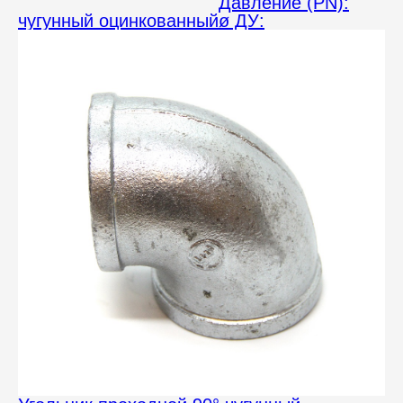
Давление (PN):
чугунный оцинкованный
ø ДУ: