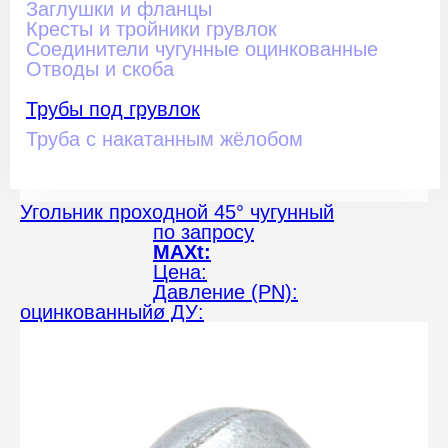
Заглушки и фланцы
Кресты и тройники грувлок
Соединители чугунные оцинкованные
Отводы и скоба
Трубы под грувлок
Труба с накатанным жёлобом
Угольник проходной 45° чугунный
по запросу
MAXt:
Цена:
Давление (PN):
оцинкованный
ø ДУ: