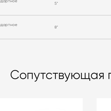
андартное
5"
андартное
8"
Сопутствующая 