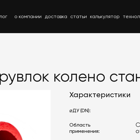
лог
о компании
доставка
статьи
калькулятор
технол
Грувлок колено ста
Характеристики
⌀ДУ (DN):
С
Область
о
применения: