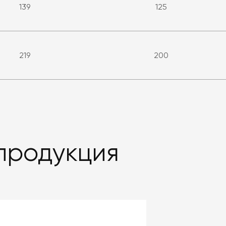
139
125
219
200
продукция