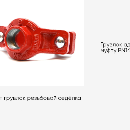
Грувлок а
муфту PN1
т грувлок резьбовой седёлка
2x1/2 до 8"x3"