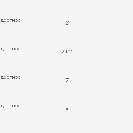
андартное
2"
андартное
2 1/2"
андартное
3"
андартное
4"