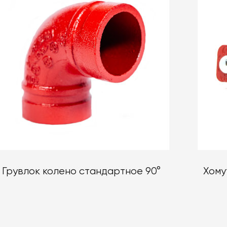
Грувлок колено стандартное 90°
Хому
от 1 1/4" до 8"