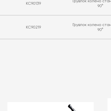
Грувлок колено ст
KC90139
90°
Грувлок колено ст
KC90219
90°