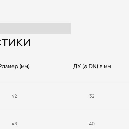
тики
Размер (мм)
ДУ (⌀ DN) в мм
42
32
48
40