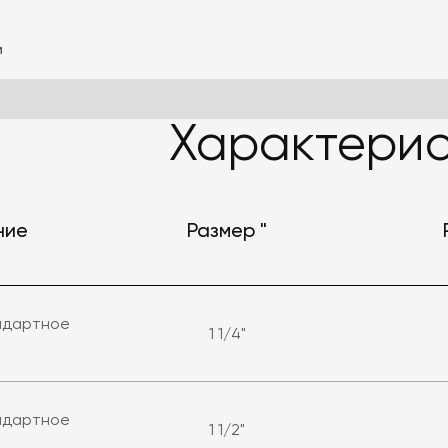
и
Характерис
ние
Размер "
андартное
1 1/4"
андартное
1 1/2"