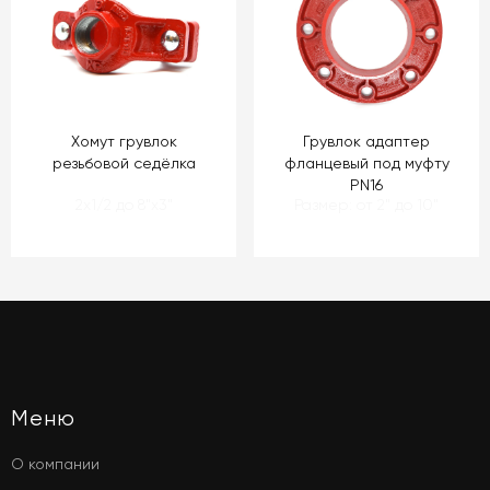
Хомут грувлок
Грувлок адаптер
резьбовой седёлка
фланцевый под муфту
PN16
2x1/2 до 8"x3"
Размер: от 2" до 10"
Меню
О компании