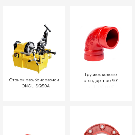
Грувлок колено
Станок резьбонарезной
стандартное 90°
HONGLI SQ50A
от 1 1/4" до 8"