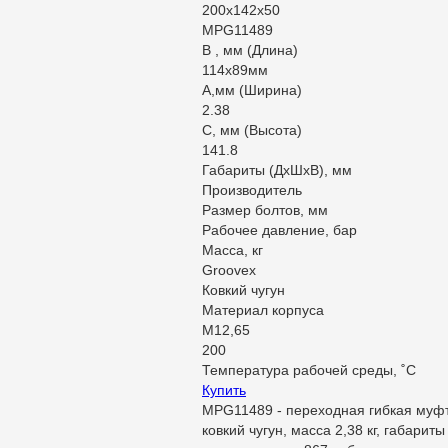
200х142х50
MPG11489
В , мм (Длина)
114х89мм
А,мм (Ширина)
2.38
С, мм (Высота)
141.8
Габариты (ДхШхВ), мм
Производитель
Размер болтов, мм
Рабочее давление, бар
Масса, кг
Groovex
Ковкий чугун
Материал корпуса
М12,65
200
Температура рабочей среды, ˚C
Купить
MPG11489 - переходная гибкая муфта
ковкий чугун, масса 2,38 кг, габар