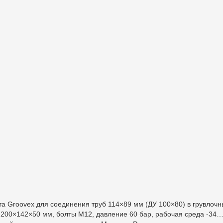
 Groovex для соединения труб 114×89 мм (ДУ 100×80) в грувлочных
иты 200×142×50 мм, болты М12, давление 60 бар, рабочая среда -34