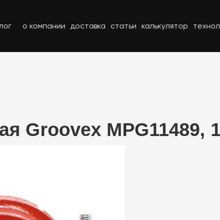
лог
о компании
доставка
статьи
калькулятор
технол
ая Groovex MPG11489, 