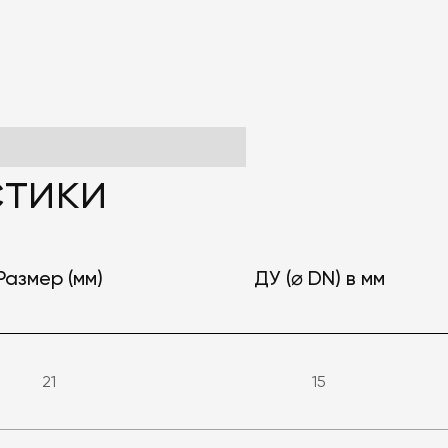
тики
Размер (мм)
ДУ (⌀ DN) в мм
21
15