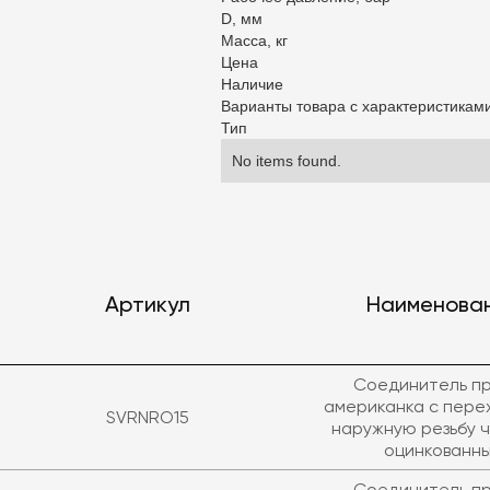
D, мм
Масса, кг
Цена
Наличие
Варианты товара с характеристикам
Тип
No items found.
Артикул
Наименова
Соединитель п
американка с пере
SVRNRO15
наружную резьбу ч
оцинкованн
Соединитель п