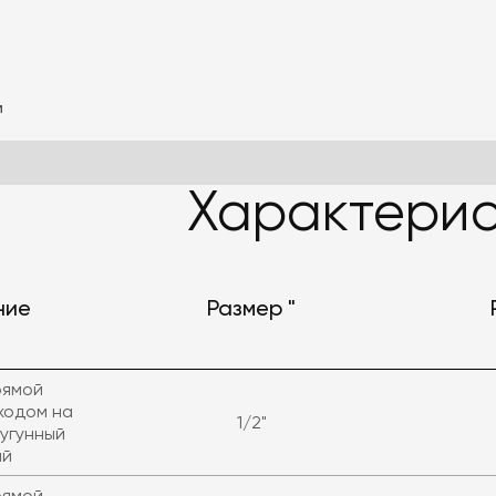
и
Характерис
ние
Размер "
рямой
ходом на
1/2"
угунный
ый
рямой