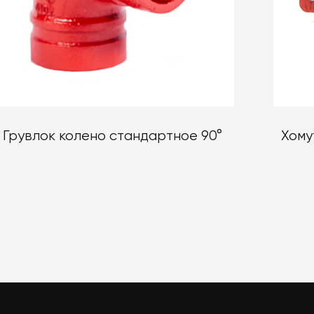
Грувлок колено стандартное 90°
Хому
от 1 1/4" до 8"