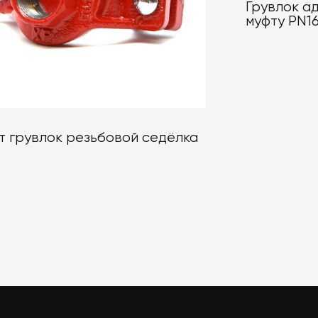
Грувлок а
муфту PN1
т грувлок резьбовой седёлка
2x1/2 до 8"x3"