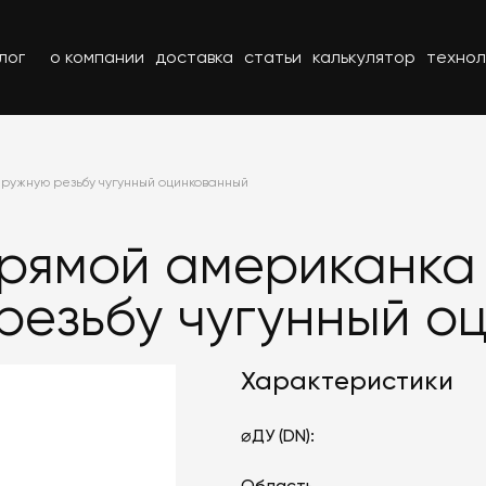
лог
о компании
доставка
статьи
калькулятор
технол
ружную резьбу чугунный оцинкованный
рямой американка
резьбу чугунный о
Характеристики
⌀ДУ (DN):
Область